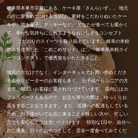
岐阜県本巣市宗慶にある、ケーキ屋「さんらいず」。
地元
の方に愛されつづける当店は、素材をこだわりぬいたケー
キや、焼き菓子、クッキーなど、
どなたが食べても暖かく
て、幸せな気持ちになれるようなおいしさをコンセプト
に、
こだわりのスイーツを取り揃えています。
岐阜の米粉
のみを使用した「こめこめサンド」は、
「岐阜県米粉スイ
ーツコンテスト」で優秀賞をいただきました。
地元の方だけでなく、インターネットでお買い求めくださ
る方やリピーターのお客様も多く、
お子様からシニアの方
まで、幅広いお客様に愛されつづけています。
店内にはカ
フェスペースもあるので、お立ち寄りの際は、ゆっくりお
茶をすることもできます。
また、近隣への配達もしている
ため、お子様がいてお店に来ることが難しい方や、
忙しい
方でも安心してご注文いただけます。
特別な1日や、自分へ
のご褒美、日々のおやつとして、是非一度食べてみてくだ