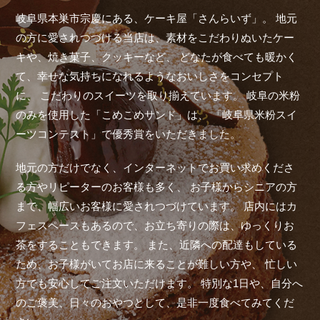
岐阜県本巣市宗慶にある、ケーキ屋「さんらいず」。
地元
の方に愛されつづける当店は、素材をこだわりぬいたケー
キや、焼き菓子、クッキーなど、
どなたが食べても暖かく
て、幸せな気持ちになれるようなおいしさをコンセプト
に、
こだわりのスイーツを取り揃えています。
岐阜の米粉
のみを使用した「こめこめサンド」は、
「岐阜県米粉スイ
ーツコンテスト」で優秀賞をいただきました。
地元の方だけでなく、インターネットでお買い求めくださ
る方やリピーターのお客様も多く、
お子様からシニアの方
まで、幅広いお客様に愛されつづけています。
店内にはカ
フェスペースもあるので、お立ち寄りの際は、ゆっくりお
茶をすることもできます。
また、近隣への配達もしている
ため、お子様がいてお店に来ることが難しい方や、
忙しい
方でも安心してご注文いただけます。
特別な1日や、自分へ
のご褒美、日々のおやつとして、是非一度食べてみてくだ