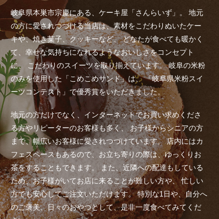
岐阜県本巣市宗慶にある、ケーキ屋「さんらいず」。
地元
の方に愛されつづける当店は、素材をこだわりぬいたケー
キや、焼き菓子、クッキーなど、
どなたが食べても暖かく
て、幸せな気持ちになれるようなおいしさをコンセプト
に、
こだわりのスイーツを取り揃えています。
岐阜の米粉
のみを使用した「こめこめサンド」は、
「岐阜県米粉スイ
ーツコンテスト」で優秀賞をいただきました。
地元の方だけでなく、インターネットでお買い求めくださ
る方やリピーターのお客様も多く、
お子様からシニアの方
まで、幅広いお客様に愛されつづけています。
店内にはカ
フェスペースもあるので、お立ち寄りの際は、ゆっくりお
茶をすることもできます。
また、近隣への配達もしている
ため、お子様がいてお店に来ることが難しい方や、
忙しい
方でも安心してご注文いただけます。
特別な1日や、自分へ
のご褒美、日々のおやつとして、是非一度食べてみてくだ