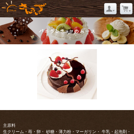
バニラとチョコのムース
主原料
生クリーム・苺・卵・ 砂糖・薄力粉・マーガリン・ 牛乳・起泡剤・