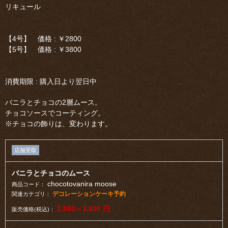
リキュール
【4号】 価格 : ￥2800
【5号】 価格 : ￥3800
消費期限 : 購入日より翌日中
バニラとチョコの2層ムース。
チョコソースでコーティング。
※チョコの飾りは、変わります。
店舗受取
バニラとチョコのムース
chocotovanira moose
商品コード：
デコレーションケーキ予約
関連カテゴリ：
2,800～3,800
円
販売価格(税込)：