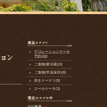
商品カテゴリ
デコレーションケーキ
ション
予約(43)
ご進物(要冷蔵)(3)
ご進物(常温保存)(8)
焼きドーナツ(9)
ロールケーキ(3)
現在のカゴの中
合計数量：
0