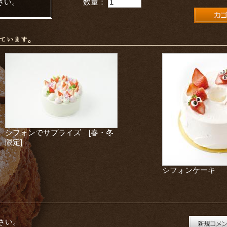
さい。
数量：
ています。
シフォンでサプライズ [春・冬
限定]
シフォンケーキ
さい。