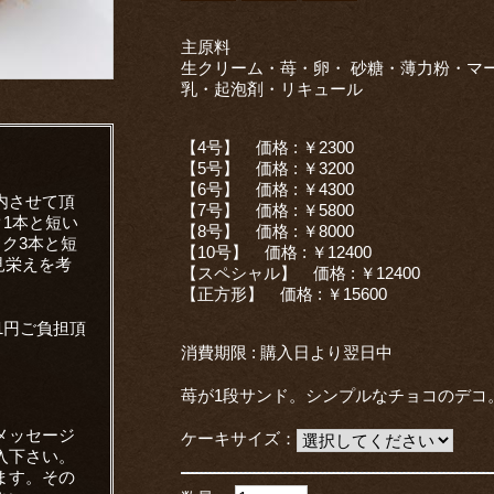
主原料
生クリーム・苺・卵・ 砂糖・薄力粉・マー
乳・起泡剤・リキュール
【4号】 価格 : ￥2300
【5号】 価格 : ￥3200
【6号】 価格 : ￥4300
内させて頂
【7号】 価格 : ￥5800
ク1本と短い
【8号】 価格 : ￥8000
ソク3本と短
【10号】 価格 : ￥12400
見栄えを考
【スペシャル】 価格 : ￥12400
【正方形】 価格 : ￥15600
1円ご負担頂
消費期限 : 購入日より翌日中
苺が1段サンド。シンプルなチョコのデコ
メッセージ
ケーキサイズ：
入下さい。
ます。その