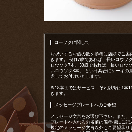
ローソクに関して
お祝いするお歳の数を参考に店頭でご案
きます。 例)17歳であれば、長いロウソ
ロウソク7本。33歳であれば、長いロウ
いロウソク3本。 という具合にケーキの
慮してお付けいたします。
※18本まではサービス、それ以降は1本1
きます。
メッセージプレートへのご希望
メッセージ文言をお選び下さい。また、
プレートへ入れるお名前は備考欄にご記
規定のメッセージ文言以外もご要望承り