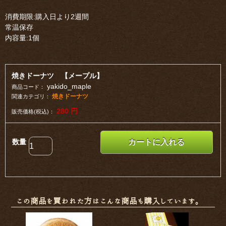
消費期限:購入日より2週間
常温保存
内容量:1個
焼きドーナツ 【メープル】
yakido_maple
商品コード：
焼きドーナツ
関連カテゴリ：
280
円
販売価格(税込)：
数量
カートに入れる
この商品を買われた方はこんな商品も購入しています。